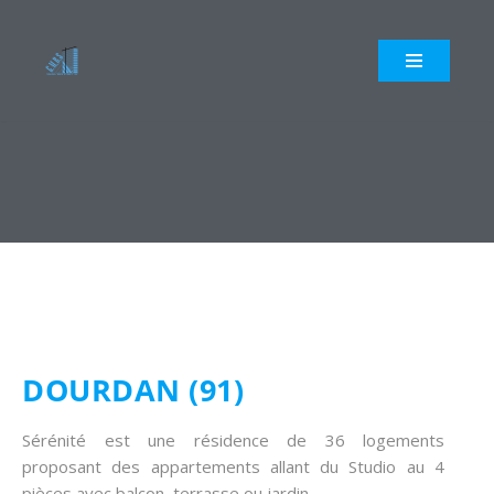
Aller
au
contenu
DOURDAN (91)
Sérénité est une résidence de 36 logements
proposant des appartements allant du Studio au 4
pièces avec balcon, terrasse ou jardin.